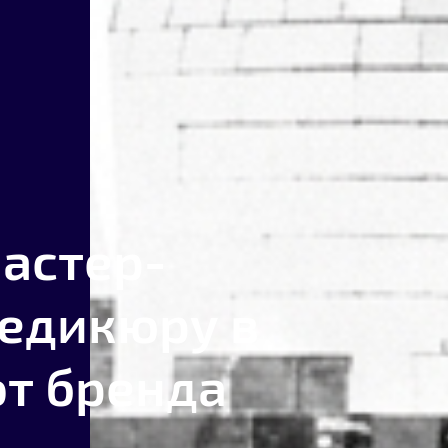
мастер-
педикюру в
от бренда